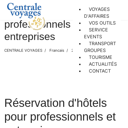
Réservation d'hôtels pour
VOYAGES
D'AFFAIRES
professionnels et
VOS OUTILS
SERVICE
entreprises
EVENTS
TRANSPORT
GROUPES
CENTRALE VOYAGES
Francais
23 février 2023
TOURISME
ACTUALITÉS
CONTACT
Réservation d'hôtels
pour professionnels et