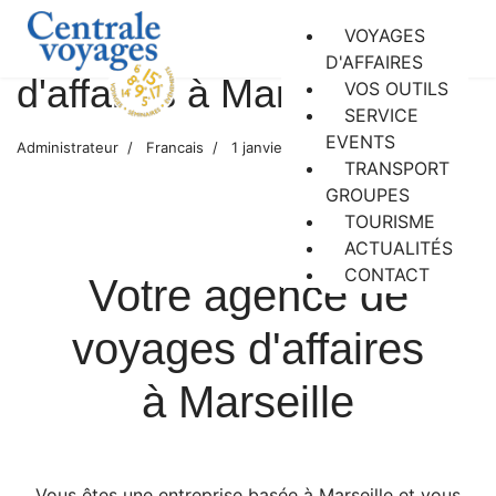
Votre agence de voyages
VOYAGES
D'AFFAIRES
d'affaires à Marseille
VOS OUTILS
SERVICE
EVENTS
Administrateur
Francais
1 janvier 2024
TRANSPORT
GROUPES
TOURISME
ACTUALITÉS
CONTACT
Votre agence de
voyages d'affaires
à Marseille
Vous êtes une entreprise basée à Marseille et vous