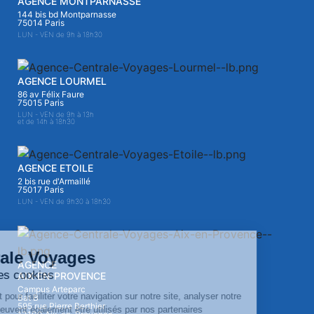
AGENCE MONTPARNASSE
144 bis bd Montparnasse
75014 Paris
LUN - VEN de 9h à 18h30
AGENCE LOURMEL
86 av Félix Faure
75015 Paris
LUN - VEN de 9h à 13h
et de 14h à 18h30
AGENCE ETOILE
2 bis rue d'Armaillé
75017 Paris
LUN - VEN de 9h30 à 18h30
AGENCE
AIX-EN-PROVENCE
Campus Arteparc
Bat B
595 rue Pierre Berthier