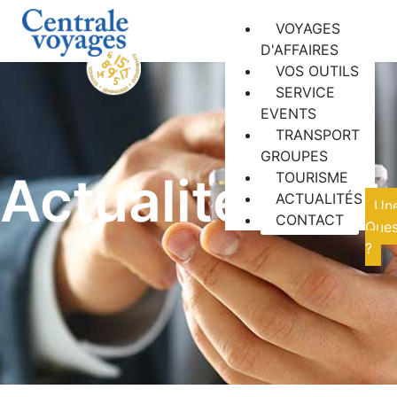
VOYAGES
D'AFFAIRES
VOS OUTILS
SERVICE
EVENTS
TRANSPORT
GROUPES
Actualités
TOURISME
ACTUALITÉS
Un
CONTACT
Ques
?