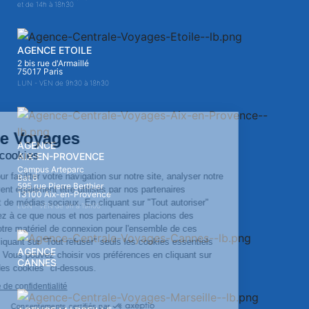
et de 14h à 18h30
AGENCE ETOILE
2 bis rue d'Armaillé
75017 Paris
LUN - VEN de 9h30 à 18h30
AGENCE
AIX-EN-PROVENCE
Campus Arteparc
Bat B
595 rue Pierre Berthier
13100 Aix-en-Provence
LUN - VEN de 9h à 19h00
AGENCE
CANNES